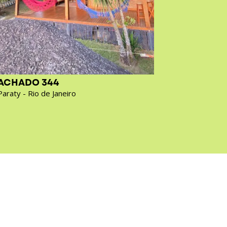
ACHADO 344
ACHADO 
Paraty - Rio de Janeiro
Rio de Janei