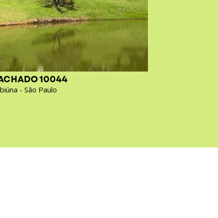
ACHADO 10044
ACHADO
Ibiúna - São Paulo
Ubatuba - 