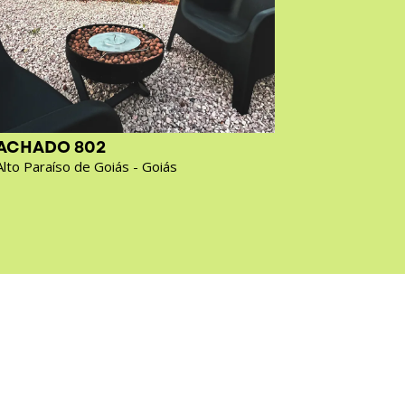
ACHADO 802
ACHADO
Alto Paraíso de Goiás - Goiás
Cavalcante 